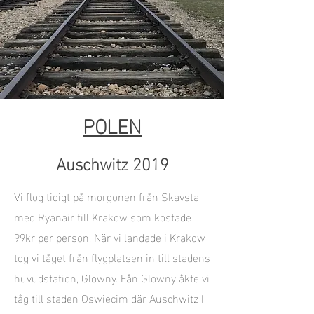
POLEN
Auschwitz 2019
Vi flög tidigt på morgonen från Skavsta
med Ryanair till Krakow som kostade
99kr per person. När vi landade i Krakow
tog vi tåget från flygplatsen in till stadens
huvudstation, Glowny. Fån Glowny åkte vi
tåg till staden Oswiecim där Auschwitz I