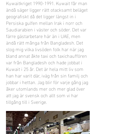
Kuwaitkriget
1990-1991
. Kuwait får man
ändå säger ligger rätt otacksamt beläget
geografiskt då det ligger längst in i
Persiska gulfen mellan Irak i norr och
Saudiarabien i väster och söder. Det var
färre gästarbetare här än i UAE, men
ändå rätt många från Bangladesh. Det
slog mig vilka livsöden folk har när jag
bland annat åkte taxi och taxichauffören
var från Bangladesh och hade jobbat i
Kuwait i 25 år. Det är hela mitt liv som
han har varit där, iväg från sin familj och
jobbar i hettan. Jag blir för varje gång jag
åker utomlands mer och mer glad över
att jag är svensk och allt som vi har
tillgång till i Sverige.