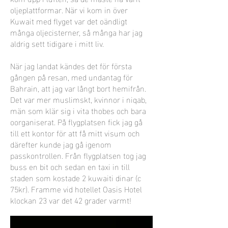
oljeplattformar. När vi kom in över
Kuwait med flyget var det oändligt
många oljecisterner, så många har jag
aldrig sett tidigare i mitt liv.
När jag landat kändes det för första
gången på resan, med undantag för
Bahrain, att jag var långt bort hemifrån.
Det var mer muslimskt, kvinnor i niqab,
män som klär sig i vita thobes och bara
oorganiserat. På flygplatsen fick jag gå
till ett kontor för att få mitt visum och
därefter kunde jag gå igenom
passkontrollen. Från flygplatsen tog jag
buss en bit och sedan en taxi in till
staden som kostade 2 kuwaiti dinar (c
75kr). Framme vid hotellet Oasis Hotel
klockan 23 var det 42 grader varmt!