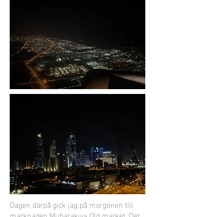
Dagen därpå gick jag på morgonen till
marknaden Mubarakiya Old market. Det