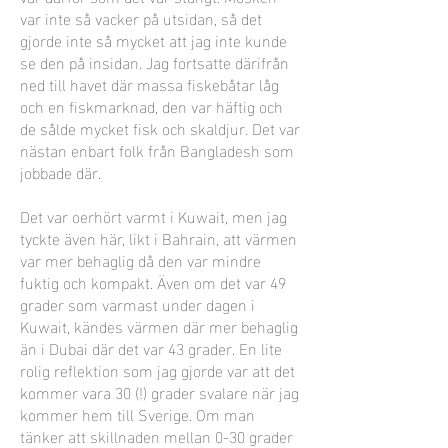
var inte så vacker på utsidan, så det
gjorde inte så mycket att jag inte kunde
se den på insidan. Jag fortsatte därifrån
ned till havet där massa fiskebåtar låg
och en fiskmarknad, den var häftig och
de sålde mycket fisk och skaldjur. Det var
nästan enbart folk från Bangladesh som
jobbade där.
Det var oerhört varmt i Kuwait, men jag
tyckte även här, likt i Bahrain, att värmen
var mer behaglig då den var mindre
fuktig och kompakt. Även om det var 49
grader som varmast under dagen i
Kuwait, kändes värmen där mer behaglig
än i Dubai där det var 43 grader. En lite
rolig reflektion som jag gjorde var att det
kommer vara 30 (!) grader svalare när jag
kommer hem till Sverige. Om man
tänker att skillnaden mellan 0-30 grader