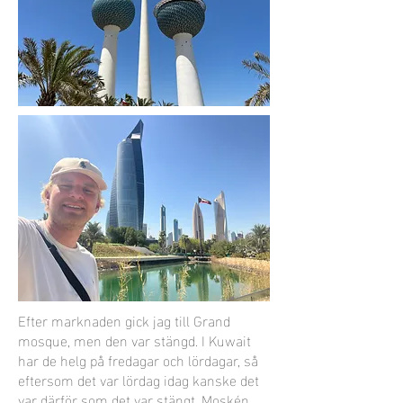
Efter marknaden gick jag till Grand
mosque, men den var stängd. I Kuwait
har de helg på fredagar och lördagar, så
eftersom det var lördag idag kanske det
var därför som det var stängt. Moskén