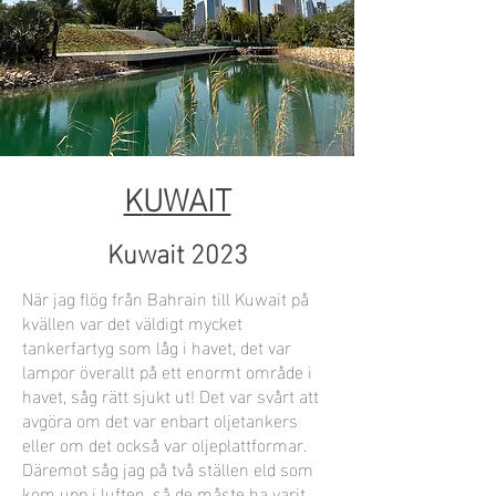
K
UWAIT
Kuwait 2023
När jag flög från Bahrain till Kuwait på
kvällen var det väldigt mycket
tankerfartyg som låg i havet, det var
lampor överallt på ett enormt område i
havet, såg rätt sjukt ut! Det var svårt att
avgöra om det var enbart oljetankers
eller om det också var oljeplattformar.
Däremot såg jag på två ställen eld som
kom upp i luften, så de måste ha varit