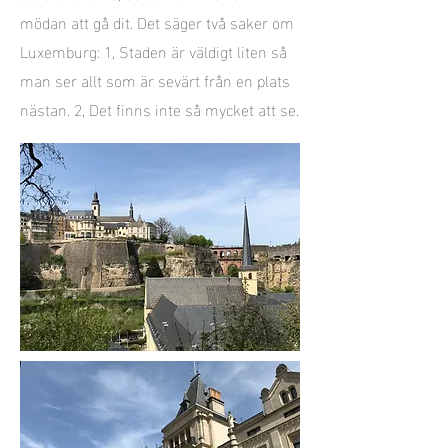
mödan att gå dit. Det säger två saker om
Luxemburg: 1, Staden är väldigt liten så
man ser allt som är sevärt från en plats
nästan. 2, Det finns inte så mycket att se.