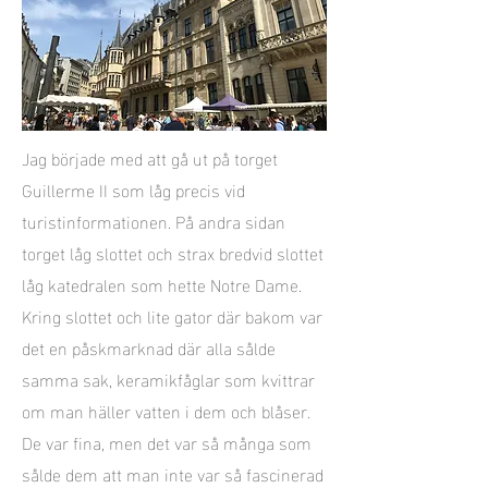
Jag började med att gå ut på torget
Guillerme II som låg precis vid
turistinformationen. På andra sidan
torget låg slottet och strax bredvid slottet
låg katedralen som hette Notre Dame.
Kring slottet och lite gator där bakom var
det en påskmarknad där alla sålde
samma sak, keramikfåglar som kvittrar
om man häller vatten i dem och blåser.
De var fina, men det var så många som
sålde dem att man inte var så fascinerad