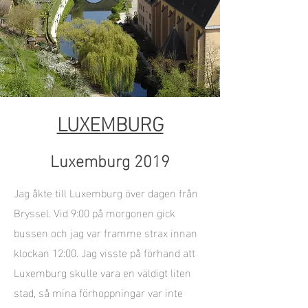
LUXEMBURG
Luxemburg 2019
Jag åkte till Luxemburg över dagen från
Bryssel. Vid 9:00 på morgonen gick
bussen och jag var framme strax innan
klockan 12:00. Jag visste på förhand att
Luxemburg skulle vara en väldigt liten
stad, så mina förhoppningar var inte